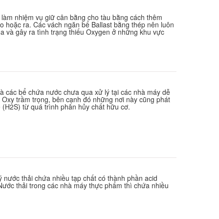
àu làm nhiệm vụ giữ cân bằng cho tàu bằng cách thêm
o hoặc ra. Các vách ngăn bể Ballast bằng thép nên luôn
a và gây ra tình trạng thiếu Oxygen ở những khu vực
 các bể chứa nước chưa qua xử lý tại các nhà máy dễ
í Oxy trầm trọng, bên cạnh đó những nơi này cũng phát
e (H2S) từ quá trình phân hủy chất hữu cơ.
 nước thải chứa nhiều tạp chất có thành phần acid
 Nước thải trong các nhà máy thực phẩm thì chứa nhiều