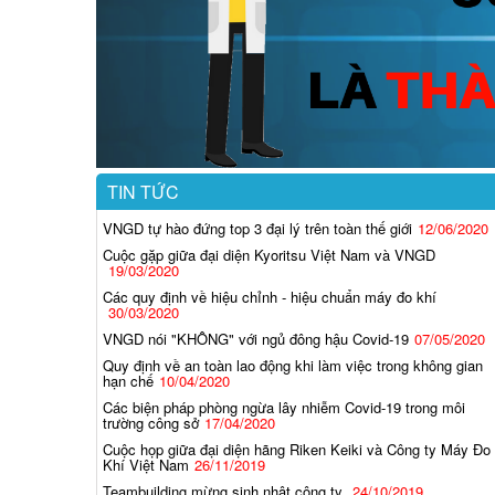
TIN TỨC
VNGD tự hào đứng top 3 đại lý trên toàn thế giới
12/06/2020
Cuộc gặp giữa đại diện Kyoritsu Việt Nam và VNGD
19/03/2020
Các quy định về hiệu chỉnh - hiệu chuẩn máy đo khí
30/03/2020
VNGD nói "KHÔNG" với ngủ đông hậu Covid-19
07/05/2020
Quy định về an toàn lao động khi làm việc trong không gian
hạn chế
10/04/2020
 series
SC-04
GX-3R
Các biện pháp phòng ngừa lây nhiễm Covid-19 trong môi
trường công sở
17/04/2020
Cuộc họp giữa đại diện hãng Riken Keiki và Công ty Máy Đo
Khí Việt Nam
26/11/2019
Teambuilding mừng sinh nhật công ty
24/10/2019