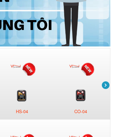
HS-04
CO-04
C