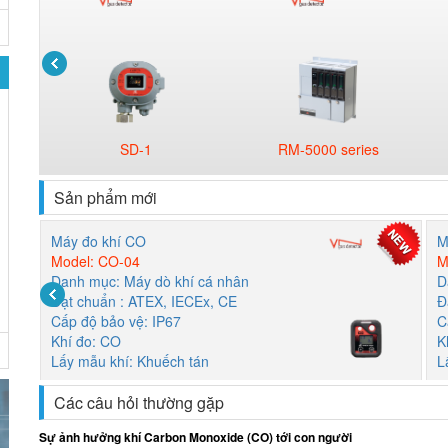
SD-1
RM-5000 series
Sản phẩm mới
Máy đo khí CO
M
Model: CO-04
M
Danh mục: Máy dò khí cá nhân
D
Đạt chuẩn : ATEX, IECEx, CE
Đ
Cấp độ bảo vệ: IP67
C
Khí đo: CO
K
Lấy mẫu khí: Khuếch tán
L
Các câu hỏi thường gặp
Sự ảnh hưởng khí Carbon Monoxide (CO) tới con người