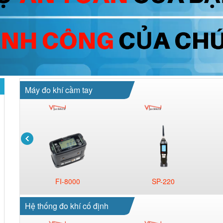
Máy đo khí cầm tay
FI-8000
SP-220
Hệ thống đo khí cố định