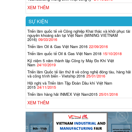
XEM THÊM
SỰ KIỆN
Triển lãm quốc tế về Công nghiệp Khai thác và khôi phục tài
nguyên khoáng sản tại Việt Nam (MINING VIETNAM
2016)
09/03/2016
-A80
RM-6000 series
GD-D58
Triển lãm Oil & Gas Việt Nam 2016
22/09/2016
Triển lãm quốc tế Oil & Gas Việt Nam 2018
15/10/2018
Kỷ niệm 5 năm thành lập Công ty Máy Đo Khí Việt
Nam
24/10/2019
Máy đo khí CO/O2
Triển lãm Quốc tế lần thứ 8 về công nghệ đóng tàu, hàng hải
và công trình biển - Vietship 2016
25/01/2016
Model: CX-04
Danh mục: Máy dò khí cá nhân
Hội nghị và Triển lãm Tập Đoàn Dầu khí Việt Nam
2015
24/11/2015
Đạt chuẩn : ATEX, IECEx, CE
Triển lãm hàng hải INMEX Việt Nam2015
25/01/2016
Cấp độ bảo vệ: IP67
Khí đo: CO,O2
XEM THÊM
Lấy mẫu khí: Khuếch tán