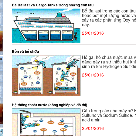
Bể Ballast và Cargo Tanks trong những con tàu
Bể Ballast trong các con t
hoặc bớt một lượng nước và
xảy ra các phản ứng Oxy hó
này.
25/01/2016
Bồn và bể chứa
Hố ga, hố chứa nước mưa và
dàng gây ra sự thiếu hụt kh
sinh ra khí Hydrogen Sulfid
25/01/2016
Hệ thống thoát nước (công nghiệp và đô thị)
Cặn trong các nhà máy xử lý
Sulfuric và Sodium Sulfide.
acid amin
25/01/2016