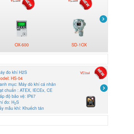
OX-600
SD-1OX
GD
áy đo khí H2S
Máy đo khí
odel: HS-04
Model: GW-
anh mục: Máy dò khí cá nhân
Danh mục: 
ạt chuẩn : ATEX, IECEx, CE
Đạt chuẩn:
ấp độ bảo vệ: IP67
hí đo: H
S
Cấp độ bảo
2
ấy mẫu khí: Khuếch tán
Khí đo: O2
Phương thứ