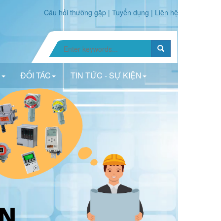
Câu hỏi thường gặp
|
Tuyển dụng
|
Liên hệ
N
ĐỐI TÁC
TIN TỨC - SỰ KIỆN