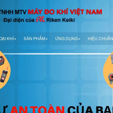
OẠI KHÍ
SẢN PHẨM
ỨNG DỤNG
HIỆU CHUẨ