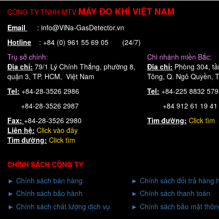
MÁY ĐO KHÍ VIỆT NAM
CÔNG TY TNHH MTV
Email
: info@ViNa-GasDetector.vn
Hotline
: +84 (0) 961 55 69 05 (24/7)
Trụ sở chính:
Chi nhánh miền Bắc:
Địa chỉ:
79/1 Lý Chính Thắng, phường 8,
Địa chỉ:
Phòng 304, tầ
quận 3, TP. HCM, Việt Nam
Tông, Q. Ngô Quyền, T
Tel:
+84-28-3526 2986
Tel:
+84-225 8832 57
+84-28-3526 2987
+84 912 61 19 41
Fax:
+84-28-3526 2980
Tìm đường:
Click tìm
Liên hệ:
Click
vào đây
Tìm đường:
Click tìm
CHÍNH SÁCH CÔNG TY
►
Chính sách bán hàng
►
Chính sách đổi trả hàng 
►
Chính sách bảo hành
►
Chính sách thanh toán
►
Chính sách chất lượng dịch vụ
►
Chính sách bảo mật thông