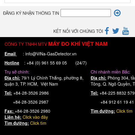
ĐĂNG KÝ NHẬN THÔNG TIN
KẾT NỐI VỚI CHÚNG TÔI
MÁY ĐO KHÍ VIỆT NAM
CÔNG TY TNHH MTV
Email
: info@ViNa-GasDetector.vn
Hotline
: +84 (0) 961 55 69 05 (24/7)
Trụ sở chính:
Chi nhánh miền Bắc:
Địa chỉ:
79/1 Lý Chính Thắng, phường 8,
Địa chỉ:
Phòng 304, tầ
quận 3, TP. HCM, Việt Nam
Tông, Q. Ngô Quyền, T
Tel:
+84-28-3526 2986
Tel:
+84-225 8832 57
+84-28-3526 2987
+84 912 61 19 41
Fax:
+84-28-3526 2980
Tìm đường:
Click tìm
Liên hệ:
Click
vào đây
Tìm đường:
Click tìm