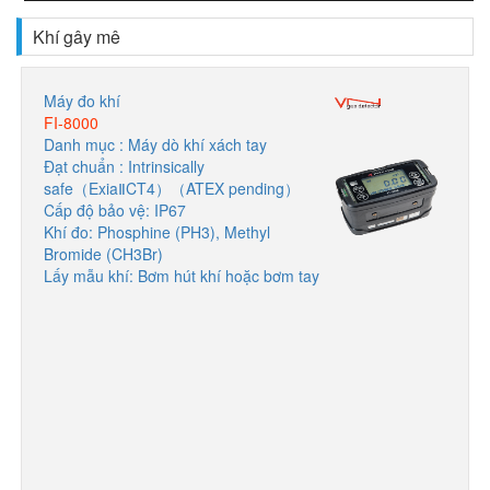
Khí gây mê
Máy đo khí
FI-8000
Danh mục : Máy dò khí xách tay
Đạt chuẩn : Intrinsically
safe（ExiaⅡCT4）（ATEX pending）
Cấp độ bảo vệ: IP67
Khí đo: Phosphine (PH3), Methyl
Bromide (CH3Br)
Lấy mẫu khí: Bơm hút khí hoặc bơm tay