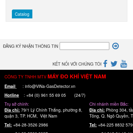
Catalog
ĐĂNG KÝ NHẬN THÔNG TIN
KẾT NỐI VỚI CHÚNG TÔI
MÁY ĐO KHÍ VIỆT NAM
CÔNG TY TNHH MTV
Email
: info@ViNa-GasDetector.vn
Hotline
: +84 (0) 961 55 69 05 (24/7)
Trụ sở chính:
Chi nhánh miền Bắc:
Địa chỉ:
79/1 Lý Chính Thắng, phường 8,
Địa chỉ:
Phòng 304, tầ
quận 3, TP. HCM, Việt Nam
Tông, Q. Ngô Quyền, T
Tel:
+84-28-3526 2986
Tel:
+84-225 8832 57