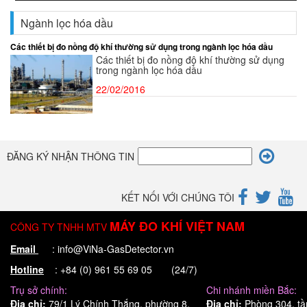
Ngành lọc hóa dầu
Các thiết bị đo nồng độ khí thường sử dụng trong ngành lọc hóa dầu
Các thiết bị đo nồng độ khí thường sử dụng
trong ngành lọc hóa dầu
22/02/2016
ĐĂNG KÝ NHẬN THÔNG TIN
KẾT NỐI VỚI CHÚNG TÔI
MÁY ĐO KHÍ VIỆT NAM
CÔNG TY TNHH MTV
Email
: info@ViNa-GasDetector.vn
Hotline
: +84 (0) 961 55 69 05 (24/7)
Trụ sở chính:
Chi nhánh miền Bắc:
Địa chỉ:
79/1 Lý Chính Thắng, phường 8,
Địa chỉ:
Phòng 304, tầ